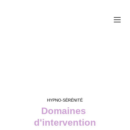
Hypno-sérénité à 
l'institut Jean-Luc 
Abbes
HYPNO-SÉRÉNITÉ
Domaines 
d'intervention