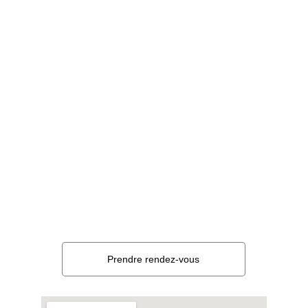
60 rue du Port Fleury
01250 Drom - Ain
Zone de chalandise 
Bourg-en-Bresse
Oyonnax
Contact
04 82 29 88 36
hypnoserenite.bourgenbresse@gmail.com
Prendre rendez-vous