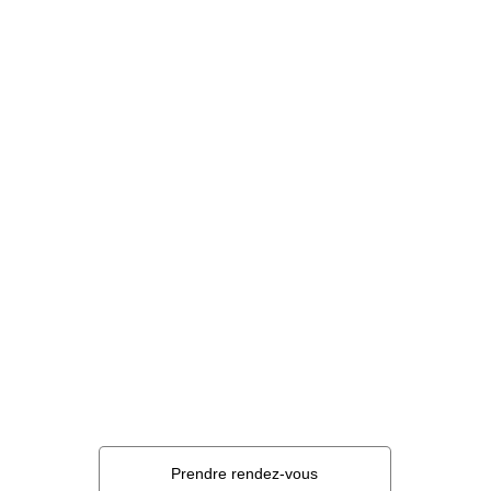
Adresse de l'institut
60 rue du Port Fleury
01250 Drom - Ain
Zone de chalandise 
Bourg-en-Bresse
Oyonnax
Contact
04 82 29 88 36
hypnoserenite.bourgenbresse@gmail.com
Prendre rendez-vous