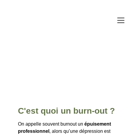
Burn-out et hypnose 
: une aide précieuse 
pour votre bonheur
C'est quoi un burn-out ?
On appelle souvent burnout un 
épuisement 
professionnel
, alors qu’une dépression est 