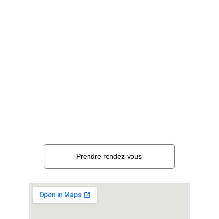
Zone de chalandise 
Bourg-en-Bresse
Oyonnax
Contact
04 82 29 88 36
hypnoserenite.bourgenbresse@gmail.com
Prendre rendez-vous