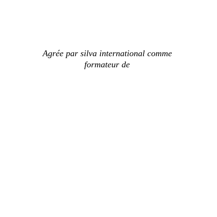
Agrée par silva international comme 
formateur de 
Informations pratiques
Adresse de l'institut
60 rue du Port Fleury
01250 Drom - Ain